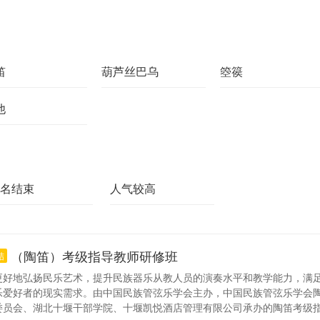
笛
葫芦丝巴乌
箜篌
他
名结束
人气较高
（陶笛）考级指导教师研修班
结
更好地弘扬民乐艺术，提升民族器乐从教人员的演奏水平和教学能力，满
乐爱好者的现实需求。由中国民族管弦乐学会主办，中国民族管弦乐学会
委员会、湖北十堰干部学院、十堰凯悦酒店管理有限公司承办的陶笛考级