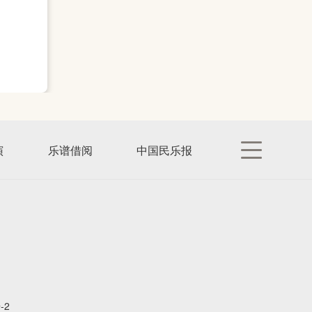
演
乐谱借阅
中国民乐报
-2