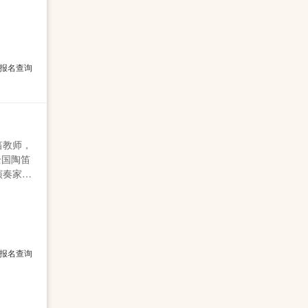
聘请国内
乐演奏、
报名查询
笛教师，
全国陶笛
演奏家和
论水平有
报名查询