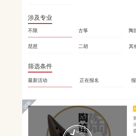
涉及专业
不限
古筝
陶
琵琶
二胡
其
筛选条件
最新活动
正在报名
报
26期