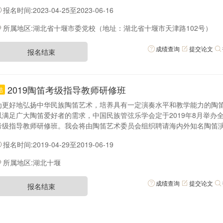
研修班，将于2023年8月初在湖北中共十堰市委党校举办。本次研修班将
报名时间:2023-04-25至2023-06-16
知名民乐演奏家和音乐教育家授课，旨在通过集中研修学习，使学员在民
教学和理论研究等方面规范梳理并有所提高。相关事项通知如下
所属地区:湖北省十堰市委党校（地址：湖北省十堰市天津路102号）
成绩查询
提交论文
报名结束
2019陶笛考级指导教师研修班
结
为更好地弘扬中华民族陶笛艺术，培养具有一定演奏水平和教学能力的陶
以满足广大陶笛爱好者的需求，中国民族管弦乐学会定于2019年8月举办
考级指导教师研修班。我会将由陶笛艺术委员会组织聘请海内外知名陶笛
音乐教育家授课，让学员能通过集中研修学习，在陶笛的演奏、教学和理
报名时间:2019-04-29至2019-06-19
较大的提高。
所属地区:湖北十堰
成绩查询
提交论文
报名结束