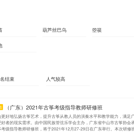
笛
葫芦丝巴乌
箜篌
他
名结束
人气较高
（广东）2021年古筝考级指导教师研修班
结
为更好地弘扬古筝艺术，提升古筝从教人员的演奏水平和教学能力，满足
爱好者的现实需求。由中国民族管弦乐学会主办，广东省中山市古筝协会
筝考级指导教师研修班，将于2021年12月27-29日在广东举行。本次研修