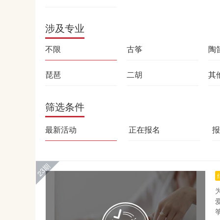
涉及专业
不限
古筝
陶
琵琶
二胡
其
筛选条件
最新活动
正在报名
报
23期