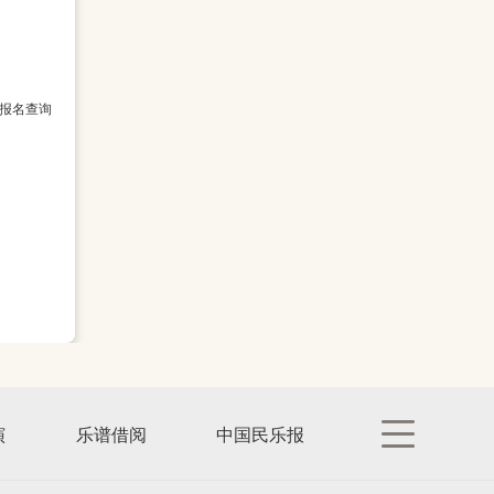
在古筝演
报名查询
演
乐谱借阅
中国民乐报