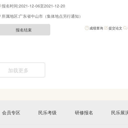
国内知名古筝演奏家和音乐教育家授课，旨在通过集中研修学习，使学员
报名时间:2021-12-06至2021-12-20
奏、教学和理论研究等方面规范梳理并有所提高。
所属地区:广东省中山市（集体地点另行通知）
成绩查询
提交论文
报名结束
加载更多
会员专区
民乐考级
研修报名
民乐展