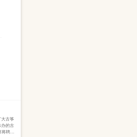
广大古筝
承办的古
班将聘请